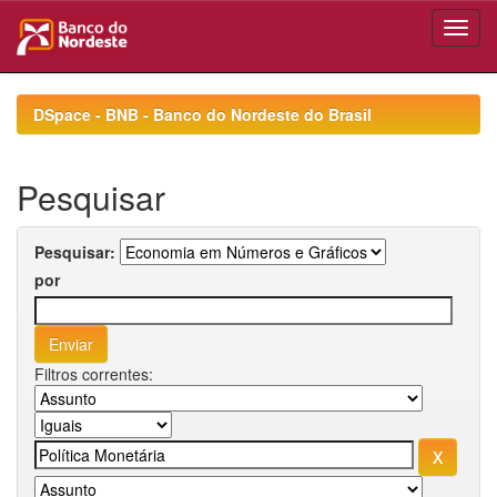
Skip
navigation
DSpace - BNB - Banco do Nordeste do Brasil
Pesquisar
Pesquisar:
por
Filtros correntes: