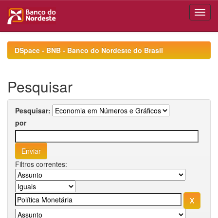
Skip
navigation
DSpace - BNB - Banco do Nordeste do Brasil
Pesquisar
Pesquisar:
por
Filtros correntes: