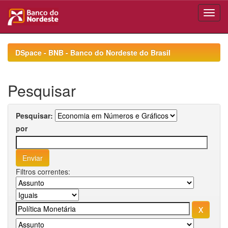
Skip
navigation
DSpace - BNB - Banco do Nordeste do Brasil
Pesquisar
Pesquisar:
por
Filtros correntes: