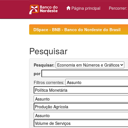
Página principal
Percorrer
Skip
navigation
DSpace - BNB - Banco do Nordeste do Brasil
Pesquisar
Pesquisar:
por
Filtros correntes: