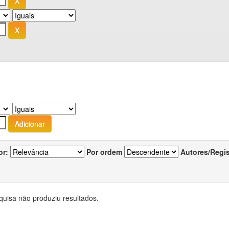
or:
Por ordem
Autores/Regi
quisa não produziu resultados.