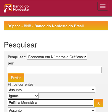
Skip
navigation
DSpace - BNB - Banco do Nordeste do Brasil
Pesquisar
Pesquisar:
por
Filtros correntes: