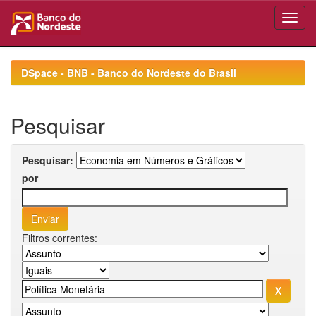
Skip
navigation
DSpace - BNB - Banco do Nordeste do Brasil
Pesquisar
Pesquisar:
por
Filtros correntes: