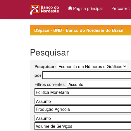
Página principal
Percorrer
Skip
navigation
DSpace - BNB - Banco do Nordeste do Brasil
Pesquisar
Pesquisar:
por
Filtros correntes: