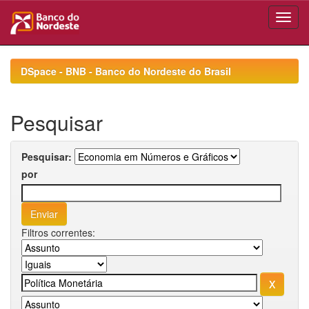
Skip
navigation
DSpace - BNB - Banco do Nordeste do Brasil
Pesquisar
Pesquisar:
por
Filtros correntes: