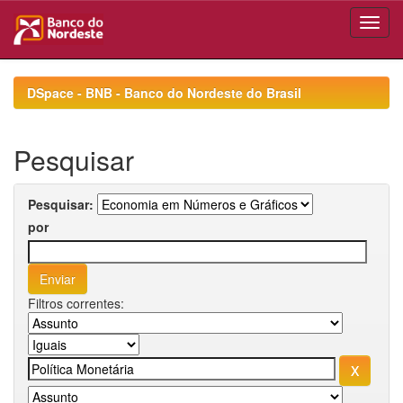
Skip
navigation
DSpace - BNB - Banco do Nordeste do Brasil
Pesquisar
Pesquisar:
por
Filtros correntes: