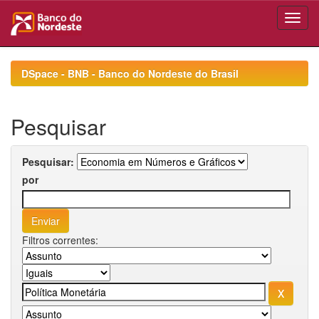
Skip
navigation
DSpace - BNB - Banco do Nordeste do Brasil
Pesquisar
Pesquisar:
por
Filtros correntes: