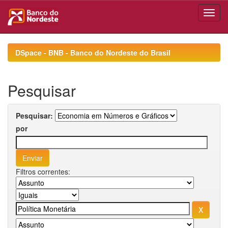
Skip
navigation
DSpace - BNB - Banco do Nordeste do Brasil
Pesquisar
Pesquisar:
por
Filtros correntes: