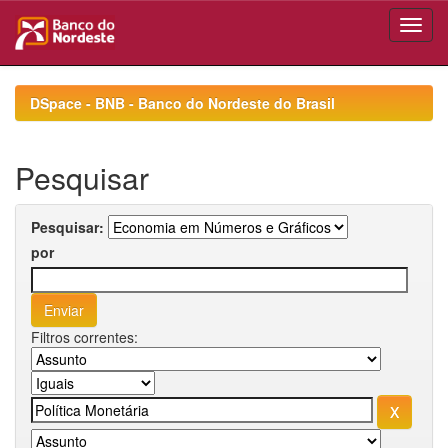
Skip
navigation
DSpace - BNB - Banco do Nordeste do Brasil
Pesquisar
Pesquisar:
por
Filtros correntes: