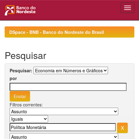
Skip
navigation
DSpace - BNB - Banco do Nordeste do Brasil
Pesquisar
Pesquisar:
por
Filtros correntes: