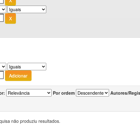
or:
Por ordem
Autores/Regi
quisa não produziu resultados.