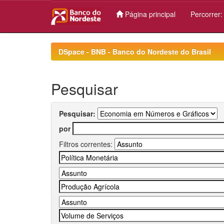
Página principal
Percorrer
Skip
navigation
DSpace - BNB - Banco do Nordeste do Brasil
Pesquisar
Pesquisar:
por
Filtros correntes: