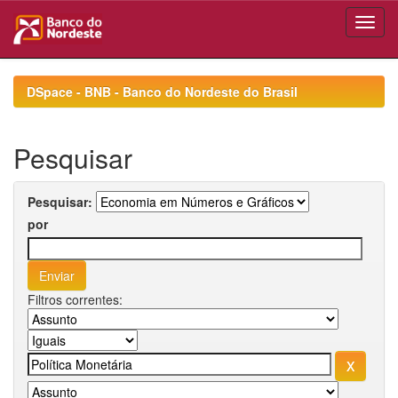
Skip
navigation
DSpace - BNB - Banco do Nordeste do Brasil
Pesquisar
Pesquisar:
por
Filtros correntes: