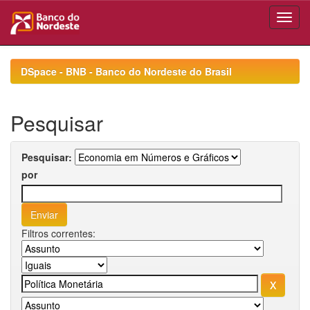
Skip
navigation
DSpace - BNB - Banco do Nordeste do Brasil
Pesquisar
Pesquisar:
por
Filtros correntes: