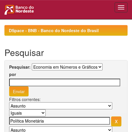
Skip
navigation
DSpace - BNB - Banco do Nordeste do Brasil
Pesquisar
Pesquisar:
por
Filtros correntes: