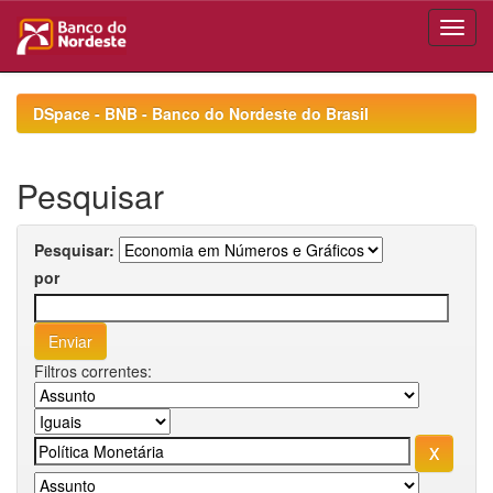
Skip
navigation
DSpace - BNB - Banco do Nordeste do Brasil
Pesquisar
Pesquisar:
por
Filtros correntes: