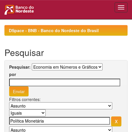
Skip
navigation
DSpace - BNB - Banco do Nordeste do Brasil
Pesquisar
Pesquisar:
por
Filtros correntes: