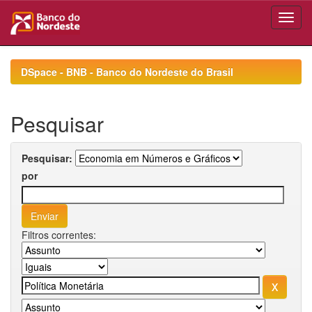
Skip
navigation
DSpace - BNB - Banco do Nordeste do Brasil
Pesquisar
Pesquisar:
por
Filtros correntes: