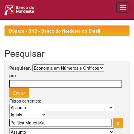
Skip
navigation
DSpace - BNB - Banco do Nordeste do Brasil
Pesquisar
Pesquisar:
por
Filtros correntes: