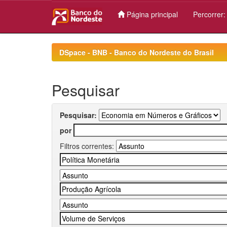
Página principal
Percorrer
Skip
navigation
DSpace - BNB - Banco do Nordeste do Brasil
Pesquisar
Pesquisar:
por
Filtros correntes: