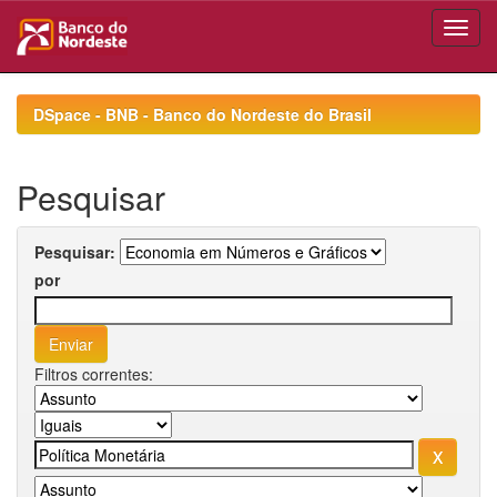
Skip
navigation
DSpace - BNB - Banco do Nordeste do Brasil
Pesquisar
Pesquisar:
por
Filtros correntes: