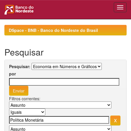
Skip
navigation
DSpace - BNB - Banco do Nordeste do Brasil
Pesquisar
Pesquisar:
por
Filtros correntes: