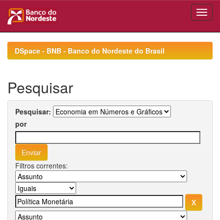
Skip
navigation
DSpace - BNB - Banco do Nordeste do Brasil
Pesquisar
Pesquisar:
por
Filtros correntes: