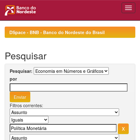
Skip
navigation
DSpace - BNB - Banco do Nordeste do Brasil
Pesquisar
Pesquisar:
por
Filtros correntes: