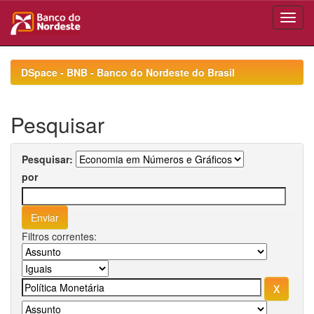
Skip
navigation
DSpace - BNB - Banco do Nordeste do Brasil
Pesquisar
Pesquisar:
por
Filtros correntes: