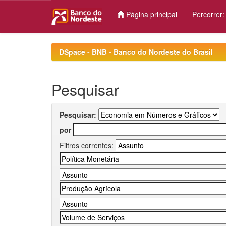
Página principal
Percorrer
Skip
navigation
DSpace - BNB - Banco do Nordeste do Brasil
Pesquisar
Pesquisar:
por
Filtros correntes: