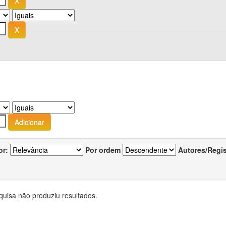
or:
Por ordem
Autores/Regi
quisa não produziu resultados.