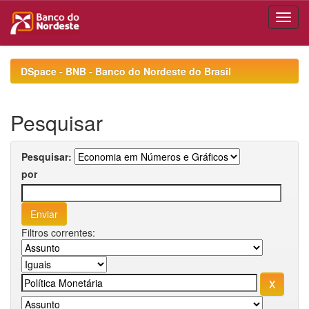
Skip
navigation
DSpace - BNB - Banco do Nordeste do Brasil
Pesquisar
Pesquisar:
por
Filtros correntes: