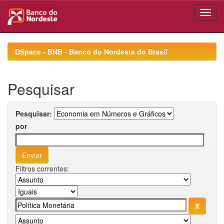
Skip
navigation
DSpace - BNB - Banco do Nordeste do Brasil
Pesquisar
Pesquisar:
por
Filtros correntes: