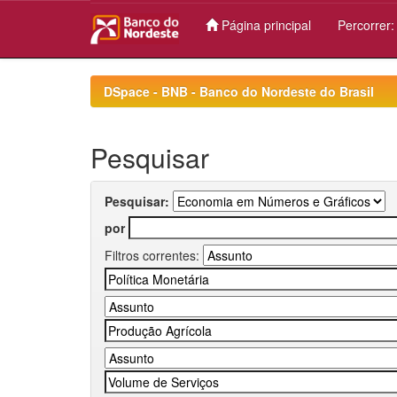
Página principal
Percorrer
Skip
navigation
DSpace - BNB - Banco do Nordeste do Brasil
Pesquisar
Pesquisar:
por
Filtros correntes: