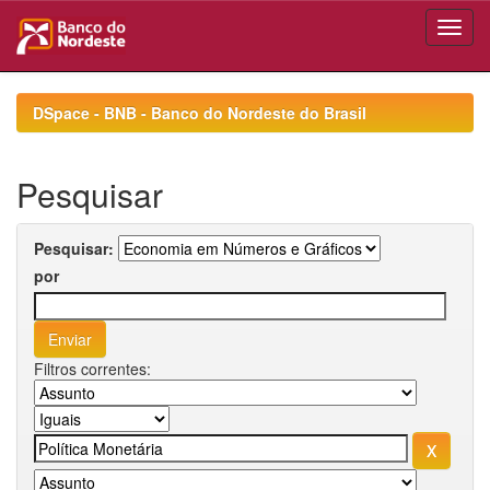
Skip
navigation
DSpace - BNB - Banco do Nordeste do Brasil
Pesquisar
Pesquisar:
por
Filtros correntes: