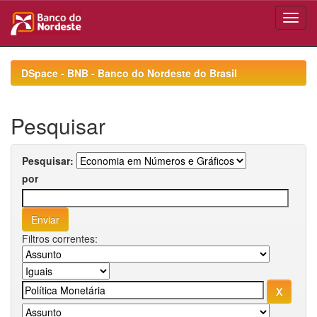
Skip
navigation
DSpace - BNB - Banco do Nordeste do Brasil
Pesquisar
Pesquisar:
por
Filtros correntes: