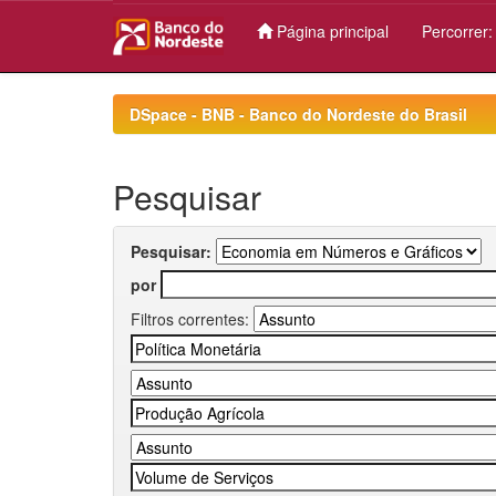
Página principal
Percorrer
Skip
navigation
DSpace - BNB - Banco do Nordeste do Brasil
Pesquisar
Pesquisar:
por
Filtros correntes: