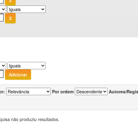
or:
Por ordem
Autores/Regi
quisa não produziu resultados.