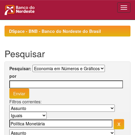
Skip
navigation
DSpace - BNB - Banco do Nordeste do Brasil
Pesquisar
Pesquisar:
por
Filtros correntes: