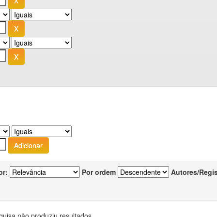
or:
Por ordem
Autores/Regi
quisa não produziu resultados.