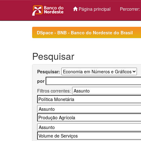
Página principal
Percorrer
Skip
navigation
DSpace - BNB - Banco do Nordeste do Brasil
Pesquisar
Pesquisar:
por
Filtros correntes: