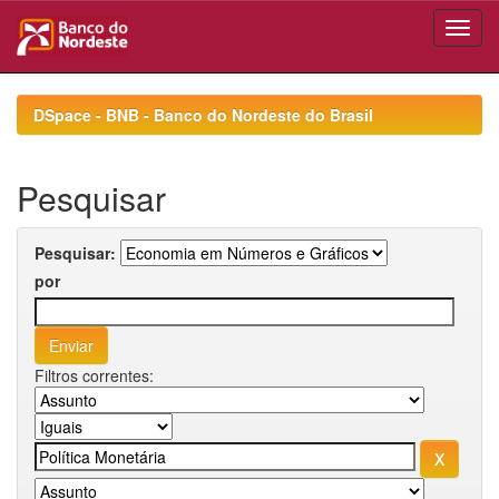
Skip
navigation
DSpace - BNB - Banco do Nordeste do Brasil
Pesquisar
Pesquisar:
por
Filtros correntes: