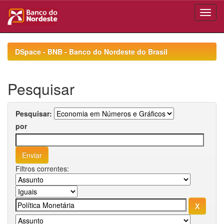
Skip
navigation
DSpace - BNB - Banco do Nordeste do Brasil
Pesquisar
Pesquisar:
por
Filtros correntes: