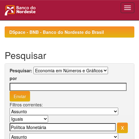
Skip
navigation
DSpace - BNB - Banco do Nordeste do Brasil
Pesquisar
Pesquisar:
por
Filtros correntes: