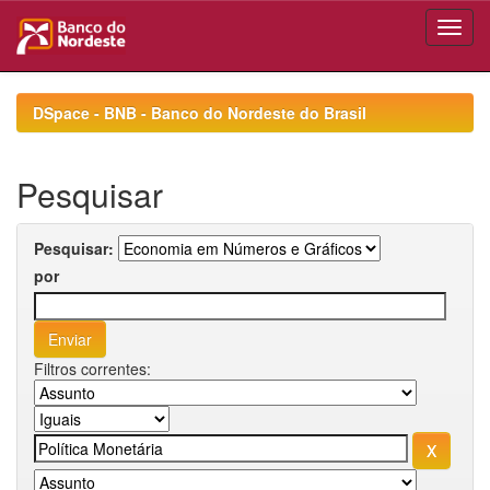
Skip
navigation
DSpace - BNB - Banco do Nordeste do Brasil
Pesquisar
Pesquisar:
por
Filtros correntes: