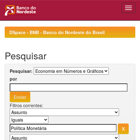
Skip
navigation
DSpace - BNB - Banco do Nordeste do Brasil
Pesquisar
Pesquisar:
por
Filtros correntes: