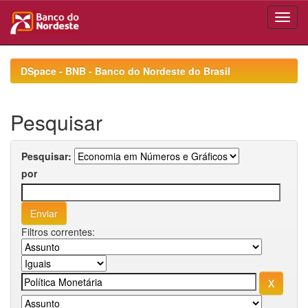
Skip
navigation
DSpace - BNB - Banco do Nordeste do Brasil
Pesquisar
Pesquisar:
por
Filtros correntes: