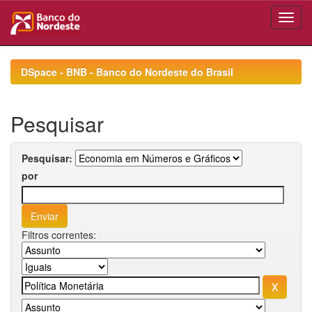
Skip
navigation
DSpace - BNB - Banco do Nordeste do Brasil
Pesquisar
Pesquisar:
por
Filtros correntes: