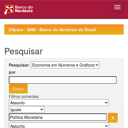
Skip
navigation
DSpace - BNB - Banco do Nordeste do Brasil
Pesquisar
Pesquisar:
por
Filtros correntes: