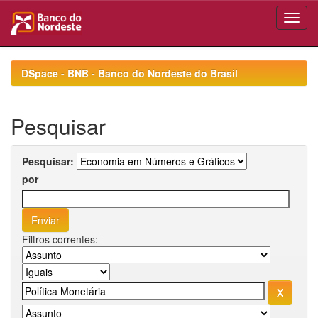
Skip
navigation
DSpace - BNB - Banco do Nordeste do Brasil
Pesquisar
Pesquisar:
por
Filtros correntes: