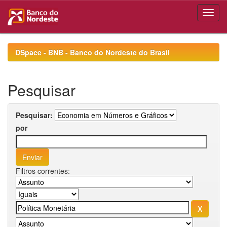
Skip
navigation
DSpace - BNB - Banco do Nordeste do Brasil
Pesquisar
Pesquisar:
por
Filtros correntes: