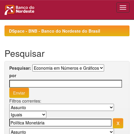
Skip
navigation
DSpace - BNB - Banco do Nordeste do Brasil
Pesquisar
Pesquisar:
por
Filtros correntes: