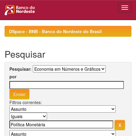
Skip
navigation
DSpace - BNB - Banco do Nordeste do Brasil
Pesquisar
Pesquisar:
por
Filtros correntes: