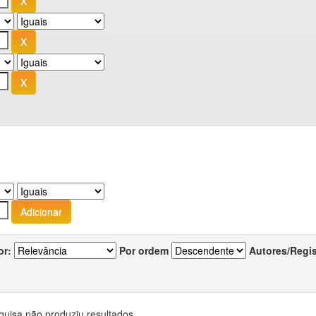
or:
Por ordem
Autores/Regi
quisa não produziu resultados.