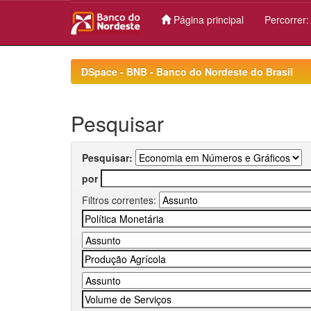
Página principal
Percorrer
Skip
navigation
DSpace - BNB - Banco do Nordeste do Brasil
Pesquisar
Pesquisar:
por
Filtros correntes: