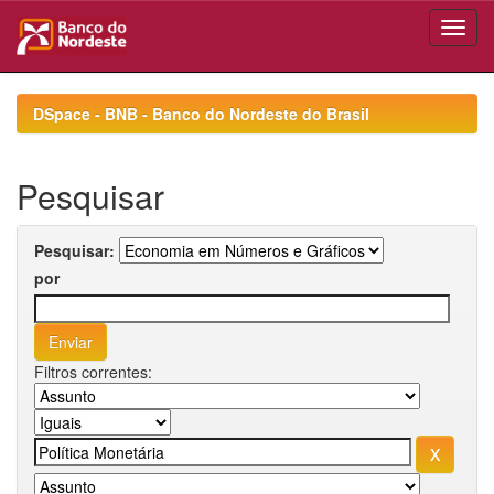
Skip
navigation
DSpace - BNB - Banco do Nordeste do Brasil
Pesquisar
Pesquisar:
por
Filtros correntes: